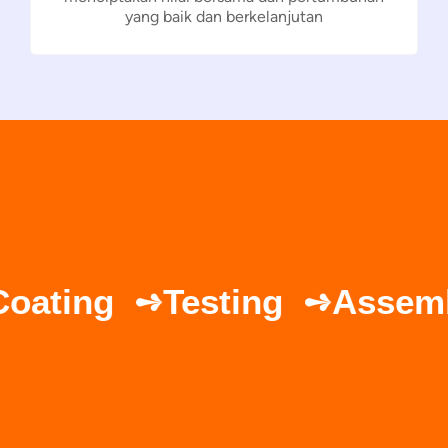
yang baik dan berkelanjutan
 ➺
Coating ➺
Testing ➺
Ass