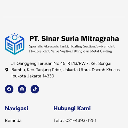
Jl. Ganggeng Terusan No.45, RT.13/RW.7, Kel. Sungai
Bambu, Kec. Tanjung Priok, Jakarta Utara, Daerah Khusus
Ibukota Jakarta 14330
F
I
T
a
n
i
c
s
k
e
t
t
b
a
o
o
g
k
Navigasi
Hubungi Kami
o
r
k
a
m
Beranda
Telp : 021-4393-1251