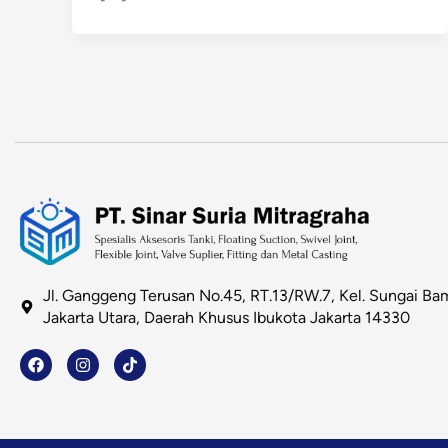
Jl. Ganggeng Terusan No.45, RT.13/RW.7, Kel. Sungai Bam
Jakarta Utara, Daerah Khusus Ibukota Jakarta 14330
F
I
T
a
n
i
c
s
k
e
t
t
b
a
o
o
g
k